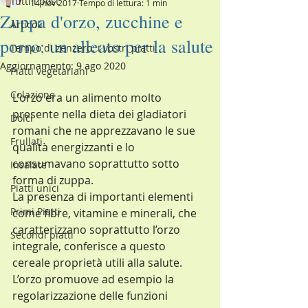
Tutti i post
14 nov 2017
Tempo di lettura: 1 min
Zuppa d'orzo, zucchine e
Articoli
porro: un alleato per la salute
Tempo di zenzero: i vostri piatti
Aggiornamento:
9 ago 2020
Piatti vegetariani
Colazione
L'orzo era un alimento molto 
presente nella dieta dei gladiatori 
Dolci
romani che ne apprezzavano le sue 
Frullati
qualità energizzanti e lo 
consumavano soprattutto sotto 
Insalate
forma di zuppa. 
Piatti unici
La presenza di importanti elementi 
Primi Piatti
come fibre, vitamine e minerali, che 
caratterizzano soprattutto l’orzo 
Secondi piatti
integrale, conferisce a questo 
cereale proprietà utili alla salute. 
L’orzo promuove ad esempio la 
regolarizzazione delle funzioni 