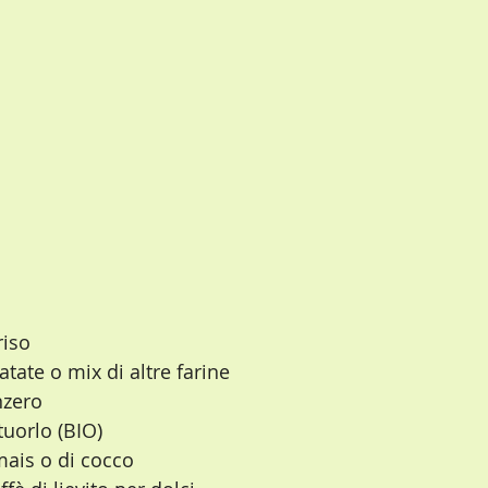
riso
patate o mix di altre farine
nzero
 tuorlo (BIO)
 mais o di cocco