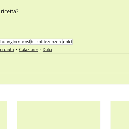
 ricetta?
buongiornocosì
biscottiezenzero
dolci
i piatti
Colazione
Dolci