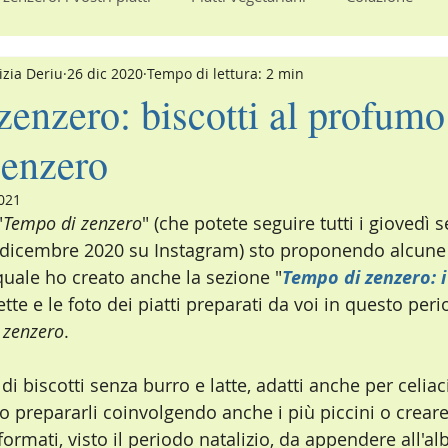
izia Deriu
26 dic 2020
Tempo di lettura: 2 min
mi Piatti
Secondi piatti
enzero: biscotti al profumo
zenzero
2021
"
Tempo di zenzero
" (che potete seguire tutti i giovedì s
 dicembre 2020 su Instagram) sto proponendo alcune r
quale ho creato anche la sezione "
Tempo di zenzero: i 
cette e le foto dei piatti preparati da voi in questo peri
 zenzero
.
 di biscotti senza burro e latte, adatti anche per celiaci
o prepararli coinvolgendo anche i più piccini o creare
rmati, visto il periodo natalizio, da appendere all'al