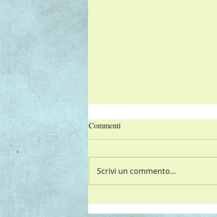
Commenti
Scrivi un commento...
Croccantella di farina di ceci e
mais con patate e cipolla