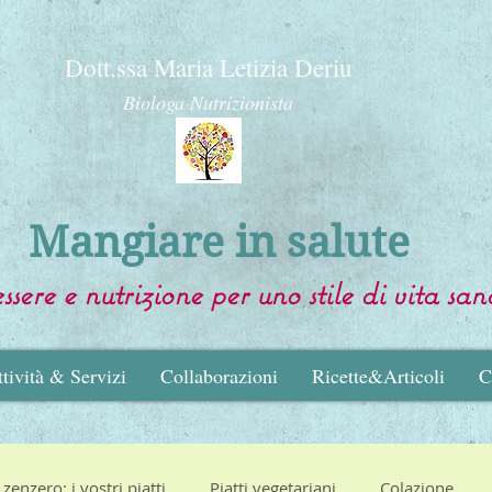
Dott.ssa Maria Letizia Deriu
Biologa Nutrizionista
Mangiare in salute
sere e nutrizione per uno stile di vita san
tività & Servizi
Collaborazioni
Ricette&Articoli
C
zenzero: i vostri piatti
Piatti vegetariani
Colazione