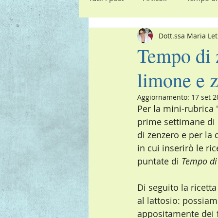
Dott.ssa Maria Let
Insalate
Piatti unici
Pri
Tempo di z
limone e 
Aggiornamento:
17 set 
Per la mini-rubrica 
prime settimane di
di zenzero e per la 
in cui inserirò le ri
puntate di 
Tempo di
Di seguito la ricetta
al lattosio: possiam
appositamente dei fo