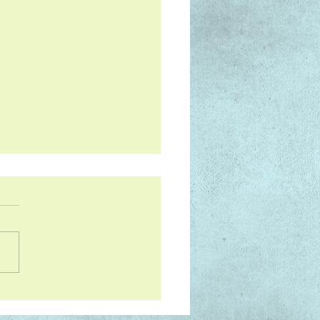
tti croccanti di farina di
mi