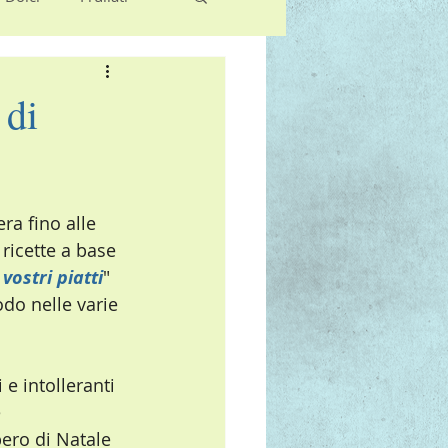
 di
era fino alle 
icette a base 
vostri piatti
" 
odo nelle varie 
 e intolleranti 
 
bero di Natale 