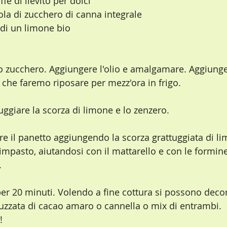
fè di lievito per dolci
ola di zucchero di canna integrale
 di un limone bio
lo zucchero. Aggiungere l'olio e amalgamare. Aggiunger
che faremo riposare per mezz'ora in frigo.
uggiare la scorza di limone e lo zenzero.
re il panetto aggiungendo la scorza grattuggiata di li
impasto, aiutandosi con il mattarello e con le formine 
.
per 20 minuti. Volendo a fine cottura si possono deco
uzzata di cacao amaro o cannella o mix di entrambi.
!