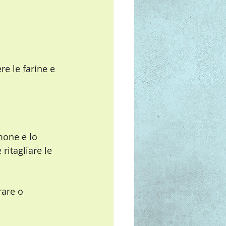
e le farine e 
mone e lo 
ritagliare le 
rare o 