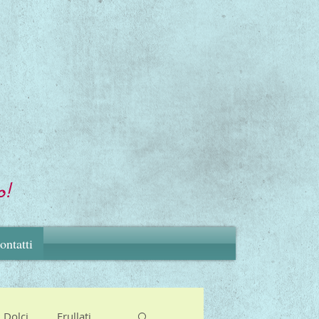
o!
ontatti
Dolci
Frullati