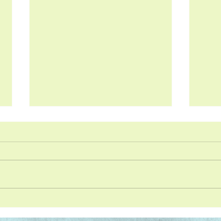
Ricetta super-deliziosa:
Bisco
crocchette di cavolfiore e ricotta
legu