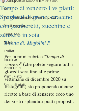
Tutti i post
8 dic 2020
Tempo di lettura: 1 min
Tempo di zenzero i vs piatti:
Articoli
Spaghetti di grano saraceno
Tempo di zenzero: i vostri piatti
con gamberetti, zucchine e
Piatti vegetariani
zenzero in soia
Colazione
Ricetta di: Muffolini F.
Dolci
Frullati
Per la mini-rubrica "
Tempo di 
Insalate
zenzero
" (che potete seguire tutti i 
Piatti unici
giovedì sera fino alle prime 
Primi Piatti
settimane di dicembre 2020 su 
Secondi piatti
Instagram) sto proponendo alcune 
ricette a base di zenzero: ecco uno 
dei vostri splendidi piatti proposti.