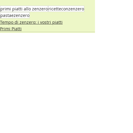
primi piatti allo zenzero
ricetteconzenzero
pastaezenzero
Tempo di zenzero: i vostri piatti
Primi Piatti
Post recenti
Mostra tutti