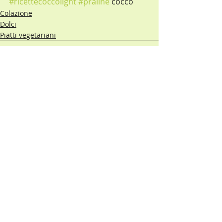
#ricettecoccolight
#praline
 cocco
Colazione
Dolci
Piatti vegetariani
Post recenti
Mostra tutti