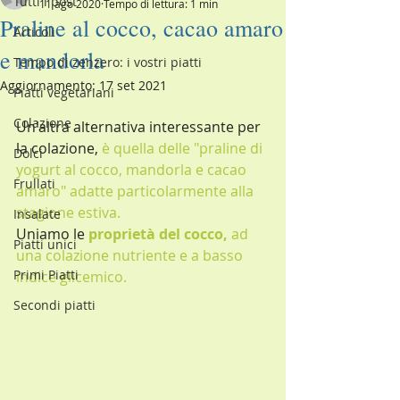
Tutti i post
11 ago 2020
Tempo di lettura: 1 min
Praline al cocco, cacao amaro
Articoli
e mandorla
Tempo di zenzero: i vostri piatti
Aggiornamento:
17 set 2021
Piatti vegetariani
Colazione
Un'altra alternativa interessante per 
la colazione, 
è quella delle "praline di 
Dolci
yogurt al cocco, mandorla e cacao 
Frullati
amaro" adatte particolarmente alla 
stagione estiva.
Insalate
Uniamo le
proprietà del cocco,
ad 
Piatti unici
una colazione nutriente e a basso 
Primi Piatti
indice glicemico
.
Secondi piatti