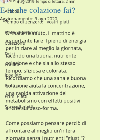
Tutti i post
1 mag 2019
Tempo di lettura: 2 min
E tu che colazione fai?
Articoli
Aggiornamento:
9 ago 2020
Tempo di zenzero: i vostri piatti
Piatti vegetariani
Ormai è risaputo, il mattino è 
importante fare il pieno di energia 
Colazione
per iniziare al meglio la giornata, 
Dolci
facendo una buona, nutriente 
colazione e che sia allo stesso 
Frullati
tempo, sfiziosa e colorata.  
Insalate
Ricordiamo che una sana e buona 
colazione aiuta la concentrazione, 
Piatti unici
una rapida attivazione del 
Primi Piatti
metabolismo con effetti positivi 
Secondi piatti
anche sul peso-forma.
Come possiamo pensare perciò di 
affrontare al meglio un'intera 
giornata senza i nutrienti "giusti"?  