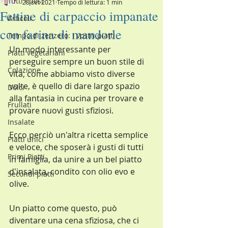
Tutti i post
28 set 2021
Tempo di lettura: 1 min
Fettine di carpaccio impanate
Articoli
con farina di mandorle
Tempo di zenzero: i vostri piatti
Un modo interessante per 
Piatti vegetariani
perseguire sempre un buon stile di 
Colazione
vita, come abbiamo visto diverse 
volte, è quello di dare largo spazio 
Dolci
alla fantasia in cucina per trovare e 
Frullati
provare nuovi gusti sfiziosi.
Insalate
Ecco perciò un'altra ricetta semplice 
Piatti unici
e veloce, che sposerà i gusti di tutti 
Primi Piatti
in famiglia, da unire a un bel piatto 
d'insalata, condito con olio evo e 
Secondi piatti
olive.
Un piatto come questo, può 
diventare una cena sfiziosa, che ci 