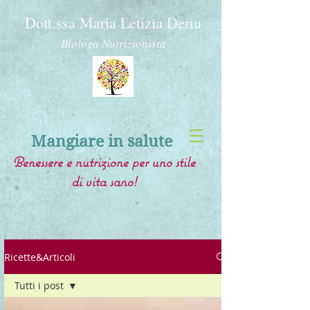
Dott.ssa Maria Letizia Deriu
Biologa Nutrizionista
Mangiare in salute
Benessere e nutrizione per uno stile
di vita sano!
Ricette&Articoli
Tutti i post