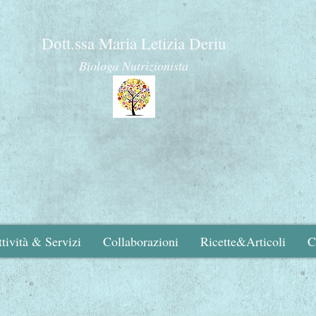
Dott.ssa Maria Letizia Deriu
Biologa Nutrizionista
Mangiare in salute
sere e nutrizione per uno stile di vita san
tività & Servizi
Collaborazioni
Ricette&Articoli
C