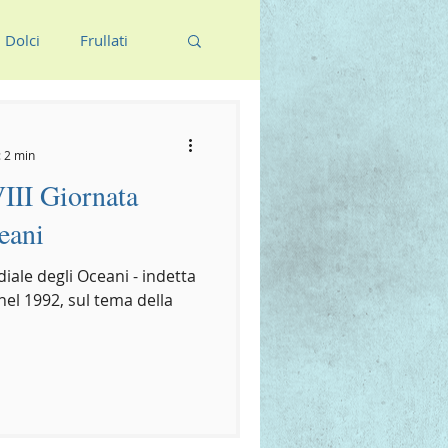
Dolci
Frullati
: 2 min
III Giornata
eani
iale degli Oceani - indetta
nel 1992, sul tema della