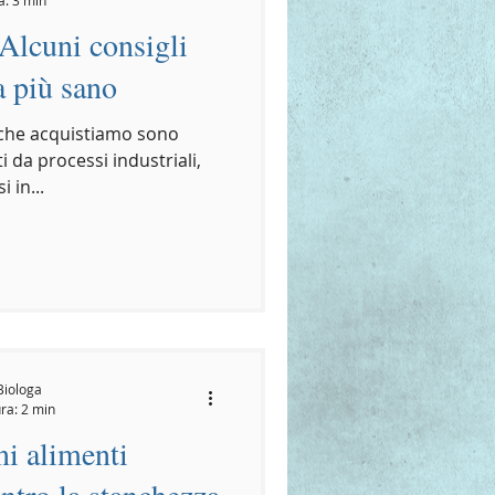
Alcuni consigli
ta più sano
i che acquistiamo sono
i da processi industriali,
 in...
Biologa
ra: 2 min
ni alimenti
ntro la stanchezza