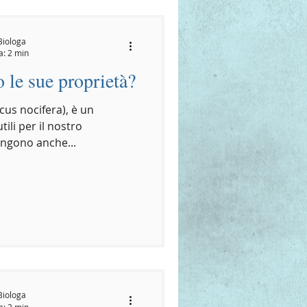
Biologa
a: 2 min
le sue proprietà?
cus nocifera), è un
tili per il nostro
engono anche...
Biologa
a: 3 min