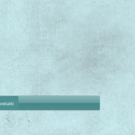
o!
ontatti