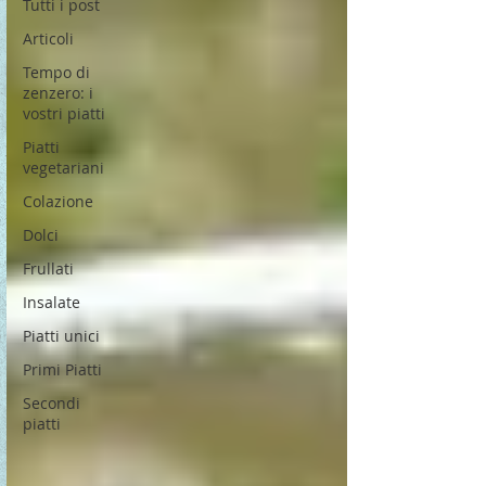
Tutti i post
Articoli
Tempo di
zenzero: i
vostri piatti
Piatti
vegetariani
Colazione
Dolci
Frullati
Insalate
Piatti unici
Primi Piatti
Secondi
piatti