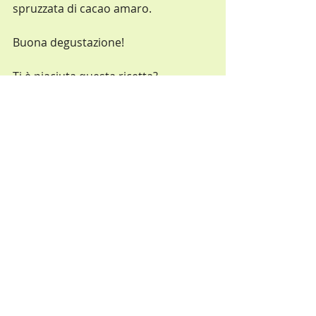
spruzzata di cacao amaro.
Buona degustazione!
Ti è piaciuta questa ricetta? 
Condividila
buongiornocosì
ideesfiziose
buongiorno
dolce
biscotti
Colazione
Dolci
Post recenti
Mostra tutti