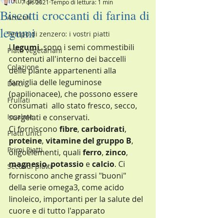
Tutti i post
7 dic 2021
Tempo di lettura: 1 min
Biscotti croccanti di farina di
Articoli
legumi
Tempo di zenzero: i vostri piatti
I 
legumi
, sono i semi commestibili 
Piatti vegetariani
contenuti all'interno dei baccelli 
Colazione
delle piante appartenenti alla 
famiglia delle leguminose 
Dolci
(papilionacee), che possono essere 
Frullati
consumati  allo stato fresco, secco, 
Insalate
surgelati e conservati.
Ci forniscono 
fibre
, 
carboidrati
, 
Piatti unici
proteine
, 
vitamine del gruppo B
, 
Primi Piatti
oligoelementi, quali 
ferro
, 
zinco
, 
magnesio
, 
potassio
 e 
calcio
. Ci 
Secondi piatti
forniscono anche grassi "buoni" 
della serie omega3, come acido 
linoleico, importanti per la salute del 
cuore e di tutto l'apparato 