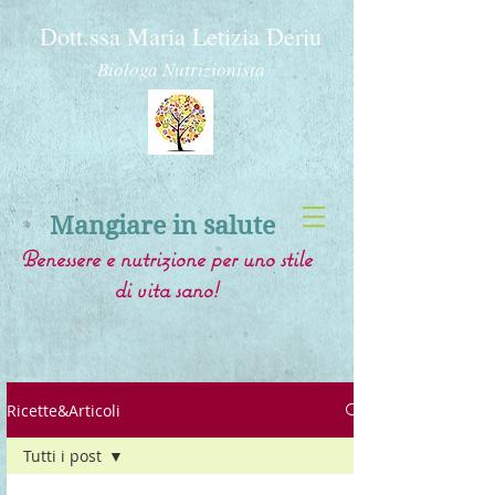
Dott.ssa Maria Letizia Deriu
Biologa Nutrizionista
Mangiare in salute
Benessere e nutrizione per uno stile
di vita sano!
Ricette&Articoli
Tutti i post