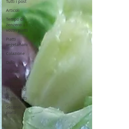
Tutti i post
Articoli
Tempo di
zenzero: i
vostri piatti
Piatti
vegetariani
Colazione
Dolci
Frullati
Insalate
Piatti unici
Primi Piatti
Secondi
piatti