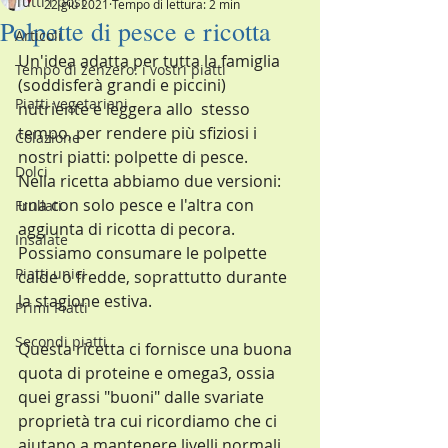
Tutti i post
22 giu 2021
Tempo di lettura: 2 min
Polpette di pesce e ricotta
Articoli
Un'idea adatta per tutta la famiglia 
Tempo di zenzero: i vostri piatti
(soddisferà grandi e piccini) 
Piatti vegetariani
nutriente e leggera allo  stesso 
tempo, per rendere più sfiziosi i 
Colazione
nostri piatti: polpette di pesce. 
Dolci
Nella ricetta abbiamo due versioni: 
una con solo pesce e l'altra con 
Frullati
aggiunta di ricotta di pecora. 
Insalate
Possiamo consumare le polpette 
Piatti unici
calde o fredde, soprattutto durante 
la stagione estiva.
Primi Piatti
Secondi piatti
Questa ricetta ci fornisce una buona 
quota di proteine e omega3, ossia 
quei grassi "buoni" dalle svariate 
proprietà tra cui ricordiamo che ci 
aiutano a mantenere livelli normali 